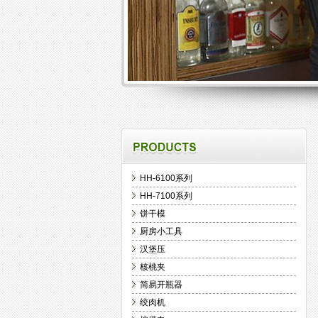
HH-6100系列
HH-7100系列
饼干模
厨房小工具
汉堡压
核桃夹
简易开瓶器
绞肉机